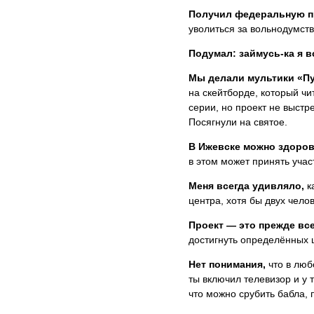
Получил федеральную 
уволиться за вольнодумст
Подумал: займусь-ка я в
Мы делали мультики «Пу
на скейтборде, который чи
серии, но проект не выст
Посягнули на святое.
В Ижевске можно здоров
в этом может принять участ
Меня всегда удивляло,
к
центра, хотя бы двух чело
Проект — это прежде вс
достигнуть определённых ц
Нет понимания,
что в люб
ты включил телевизор и у 
что можно срубить бабла, 