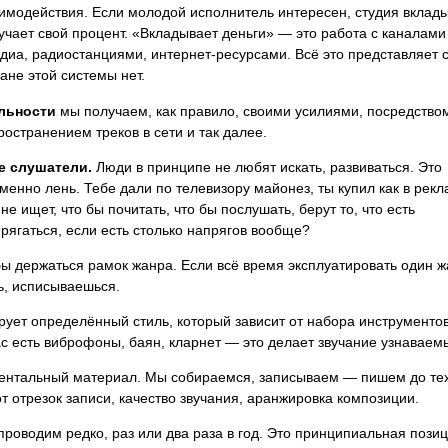
имодействия. Если молодой исполнитель интересен, студия вклад
лучает свой процент. «Вкладывает деньги» — это работа с каналами
диа, радиостанциями, интернет-ресурсами. Всё это представляет 
ране этой системы нет.
льности
мы получаем, как правило, своими усилиями, посредство
остранением треков в сети и так далее.
е слушатели.
Люди в принципе не любят искать, развиваться. Это
именно лень. Тебе дали по телевизору майонез, ты купил как в рекл
е ищет, что бы почитать, что бы послушать, берут то, что есть
рягаться, если есть столько напрягов вообще?
ы держаться рамок жанра. Если всё время эксплуатировать один ж
шь, исписываешься.
рует определённый стиль, который зависит от набора инструментов
ас есть виброфоны, баян, кларнет — это делает звучание узнаваем
ентальный материал. Мы собираемся, записываем — пишем до тех
от отрезок записи, качество звучания, аранжировка композиции.
роводим редко, раз или два раза в год. Это принципиальная пози