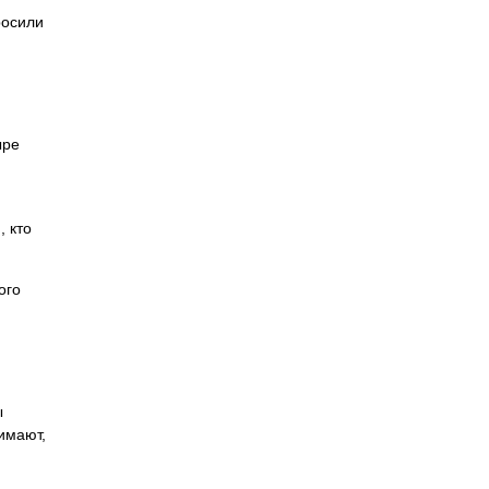
росили
ыре
, кто
ого
ы
имают,