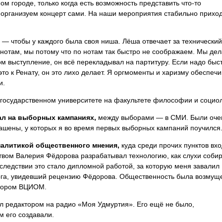
ом городе, только когда есть возможность представить что-то
организуем концерт сами. На наши мероприятия стабильно прихо
— чтобы у каждого была своя ниша. Лёша отвечает за технический
 нотам, мы потому что по нотам так быстро не соображаем. Мы де
м выступление, он всё перекладывал на партитуру. Если надо быс
о к Ренату, он это лихо делает. Я оргмоменты и харизму обеспеч
и.
государственном университете на факультете философии и социол
ал на выборных кампаниях,
между выборами — в СМИ. Были оче
ашены, у которых я во время первых выборных кампаний поучился
налитикой общественного мнения,
куда среди прочих пунктов вх
ством Валерия Фёдорова разрабатывал технологию, как слухи собир
оследствии это стало дипломной работой, за которую меня завалил
рга, увидевший рецензию Фёдорова. Общественность была возмущ
ектором ВЦИОМ.
л редактором на радио «Моя Удмуртия». Его ещё не было,
 его создавали.