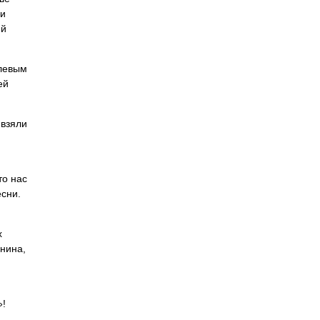
ли
ий
левым
ей
 взяли
то нас
сни.
х
енина,
»!