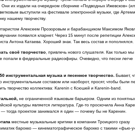
 Они их издали на очередном сборнике «Подводных Ижевсков» (и
ветковым выступили на фестивале электронной музыки, где Артем
нку нашему творчеству.
итаристом Алексеем Прозоровым и барабанщиком Максимом Яков
звучании появился кларнет. Через 15 минут после репетиции Алекс
иста Антона Катаева. Хороший знак. Так весь состав и пополнялся.
ать своё творчество
, привлечь нового слушателя. Как только мы
 же попали в федеральные радиоэфиры. Очевидно, что песни легче
/50 инструментальная музыка и песенное творчество.
Бывает, ч
 инструментальным составом или наоборот, просят, чтобы были пе
ть творчество коллектива: Karenin с Ксюшей и Karenin-band.
тальной,
не ограниченной языковым барьером. Одним из понятны
йской культуры является литература. Где-то проскочила Анна Кар
у — тогда проектом занимался я один — почему бы не Каренин.
этапа
местные музыкальные критики в компании Троицкого сразу
ниматик барокко — кинематографическое барокко с такими «фью-у