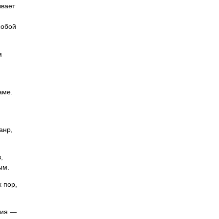
ывает
собой
м
аме.
анр,
,
ым.
 пор,
ция —