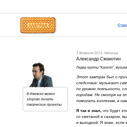
О пр
1 февраля 2013, пятница
Александр Смакотин
Лидер группы “Karenin”, музык
Этот завтрак был о прич
следствие: музыкант сам
по уровню лояльности, с
В Ижевске можно
городам. Не смотря на э
здорово делать
помогать коллегам, а на
творческие проекты
Я так и знал,
что будет эт
со сметаной и сахаром, вы
и выходной. Я знаю, если 