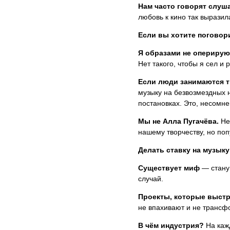
Нам часто говорят слуш
любовь к кино так выразил
Если вы хотите поговори
Я образами не оперирую
Нет такого, чтобы я сел и
Если люди занимаются т
музыку на безвозмездных н
постановках. Это, несомне
Мы не Алла Пугачёва.
Нет
нашему творчеству, но по
Делать ставку на музыку
Существует миф
— стану
случай.
Проекты, которые выстр
не впахивают и не трансф
В чём индустрия?
На каж