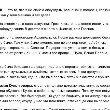
ий
— это то, что я не люблю обсуждать, равно как и вопросы, связа
кая у тебя машина и так далее.
 экономист, а папа выпускник Грознинского нефтяного института,
борудованию.В детстве я жил то в Ижевске, то в Грозном.
де-то на территории Архангельска. После раскола церковного беж
не было. Там у них было имение, оно до сих пор стоит в Лобинске.
еда отправили на Соловки. По дороге он умер, а семья бежала
Это по отцовской линии. У мамы всё проще — Тула, Ясная Поляна,
ма была большая коллекция пластинок, порядка трёх сотен винило
свежие музыкальные альбомы, которые не всем были доступны
льно заказывал, ездил. Это был первый виток знакомства с музыко
газин Культтовары,
отец покупал мне детскую пластинку, из серии
ли «Кузнечик Кузя», а себе пачку новых винилов. Почему мне поку
не заложил. Это был серьёзный удар по бюджету, и он иногда скры
амин вопрос, откуда у нас эта пластинка, отвечал: да она была уже
ть
инструментальную музыку. Треки попали в первую очередь к Са