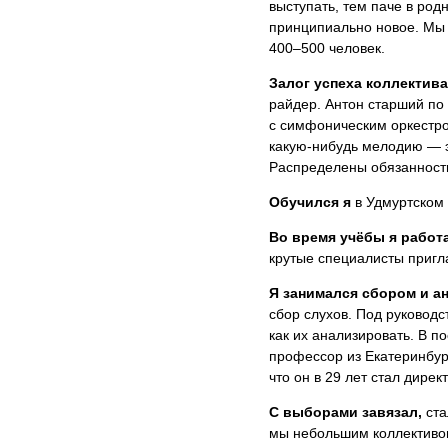
выступать, тем паче в родн
принципиально новое. Мы 
400–500 человек.
Залог успеха коллектива
райдер. Антон старший по
с симфоническим оркестро
какую-нибудь мелодию — эт
Распределены обязанност
Обучился я
в Удмуртском 
Во время учёбы я работ
крутые специалисты пригл
Я занимался сбором и а
сбор слухов. Под руковод
как их анализировать. В п
профессор из Екатеринбу
что он в 29 лет стал дир
С выборами завязал,
ста
мы небольшим коллективом