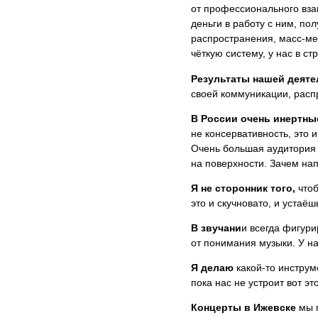
от профессионального вза
деньги в работу с ним, по
распространения, масс-ме
чёткую систему, у нас в ст
Результаты нашей деяте
своей коммуникации, распр
В России очень инертны
не консервативность, это 
Очень большая аудитория н
на поверхности. Зачем нап
Я не сторонник того,
чтоб
это и скучновато, и устаё
В звучани
и всегда фигури
от понимания музыки. У н
Я делаю
какой-то инструм
пока нас не устроит вот эт
Концерты в Ижевске
мы п