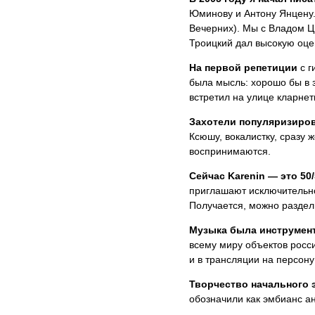
Юминову и Антону Янцену.
Вечерних). Мы с Владом Ц
Троицкий дал высокую оце
На первой репетиции
с г
была мысль: хорошо бы в 
встретил на улице кларнет
Захотели популяризиров
Ксюшу, вокалистку, сразу
воспринимаются.
Сейчас Karenin — это 50
приглашают исключительно
Получается, можно раздели
Музыка была инструмен
всему миру объектов росси
и в трансляции на персон
Творчество начального 
обозначили как эмбианс а