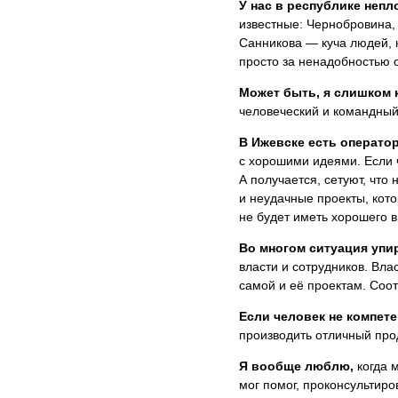
У нас в республике неп
известные: Чернобровина,
Санникова — куча людей, 
просто за ненадобностью 
Может быть, я слишком 
человеческий и командный
В Ижевске есть операто
с хорошими идеями. Если ч
А получается, сетуют, что
и неудачные проекты, кот
не будет иметь хорошего 
Во многом ситуация упи
власти и сотрудников. Вла
самой и её проектам. Соот
Если человек не компете
производить отличный прод
Я вообще люблю,
когда м
мог помог, проконсультиро