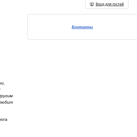
Вход для гостей
Контакты
ии,
ы
другим
 любит
рога