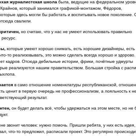
лохая журналистская школа
была, ведущие на федеральном уров
 Крайнов, который занимался графикой-монтажом, Фёдоров,
которые здесь могли бы работать и воспитывать новое поколение. 
отсюда свалили.
критичен,
но считаю, что у нас не умеют использовать правильно
 ресурс.
ры,
которые умеют хорошо снимать, есть хорошие дизайнеры, есть
то-то реализовывать, это можно сделать всегда хорошо и здорово.
 нет кадров. Отсюда дебильные истории, фрики, почётные удмурты
орые реализуются нашим правительством. Большая стройка с расп
выхлопа.
рается
в само отношение номенклатуры республиканской, отноше
сть ценит в первую очередь не профессионализм, а лояльность к н
ветствующий результат.
нтен,
он будет делать всё, чтобы удержаться на этом месте, но не 
укт.
не звонит человек: нужно помочь. Пришли ребята, у них есть идея,
вал, что-то предложил, расписали проект. Это регулярно происходит