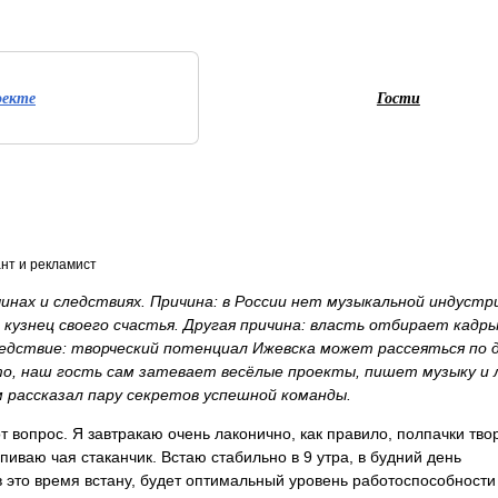
оекте
Гости
ант и рекламист
инах и следствиях. Причина: в России нет музыкальной индустр
 кузнец своего счастья. Другая причина: власть отбирает кадр
ледствие: творческий потенциал Ижевска может рассеяться по 
то, наш гость сам затевает весёлые проекты, пишет музыку и
м рассказал пару секретов успешной команды.
от вопрос. Я завтракаю очень лаконично, как правило, полпачки тво
пиваю чая стаканчик. Встаю стабильно в 9 утра, в будний день
в это время встану, будет оптимальный уровень работоспособности