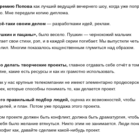
премию Попова
как лучший ведущий вечернего шоу, когда уже поп
во. Мне передали копию диплома.
сё-таки своим делом
— разработками идей, реклам.
шкин и пацаны»,
было весело. Пушкин — чернокожий мальчик
тает свои стихи, рэп, и в каждой серии погибает. Мы выпустили чет
релил. Многим показалось кощунственным глумиться над образом.
о делать творческие проекты,
главное отдавать себе отчёт в том
ие, какие есть ресурсы и как их грамотно использовать.
ак у нас крупные телекомпании не имеют элементарно продюсерск
век, которые способны понимать то, как делается проект.
его правильный подбор людей,
оценка их возможностей, чтобы
елей, и план. Потом уже продажа этого проекта.
ом проекте должен быть конфликт, должна быть драматургия, чтоб
тебя было желание втянуться. Никто этим не занимается. Люди пон
пофиг как, давайте сделаем какой-нибудь проект.