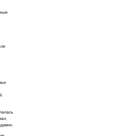
нные
али
вых
й.
палась
вал,
 давно.
ше