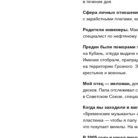
в течение дня.
Сфера личных отношен
с заработными платами, ка
Родители инженеры.
Мама
специалист по нефтяному о
Предки были поморами
г
на Кубань, откуда выдачи 
Имение отобрали, прапрад
на территорию Грозного. 
крестьяне и военные.
Мой отец — меломан,
до
дисков. Папа отслеживал 
в Советском Союзе, специа
Когда мы заходили в ма
«Бременские музыканты» и
пластинка — чтобы я папу 
что покупает винилы. На м
В 2005 году я начал писа