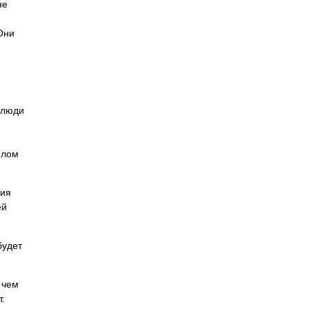
не
Они
 люди
илом
ния
ей
будет
 чем
.