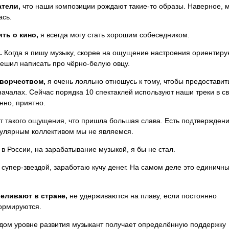
атели,
что наши композиции рождают такие-то образы. Наверное, 
ась.
ть о кино,
я всегда могу стать хорошим собеседником.
.
Когда я пишу музыку, скорее на ощущение настроения ориентиру
 решил написать про чёрно-белую овцу.
ворчеством,
я очень лояльно отношусь к тому, чтобы предоставит
ачалах. Сейчас порядка 10 спектаклей используют наши треки в с
нно, приятно.
 такого ощущения, что пришла большая слава. Есть подтвержден
пулярным коллективом мы не являемся.
в России, на зарабатывание музыкой, я бы не стал.
 супер-звездой, заработаю кучу денег. На самом деле это единичн
еливают в стране,
не удерживаются на плаву, если постоянно
ормируются.
дом уровне развития музыкант получает определённую поддержку