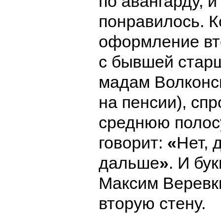
по авангарду, и
понравилось. К
оформление вт
с бывшей старш
мадам Волконс
на пенсии), сп
среднюю полос
говорит:
«
Нет, 
дальше
»
. И бу
Максим Веревк
вторую стену.