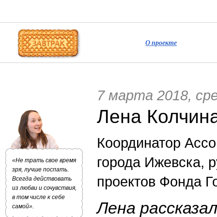
О проекте
7 марта 2018, ср
Лена Колчин
Координатор Ассо
города Ижевска, 
«Не трать свое время
зря, лучше поспать.
проектов Фонда Г
Всегда действовать
из любви и сочувствия,
в том числе к себе
Лена рассказал
самой».