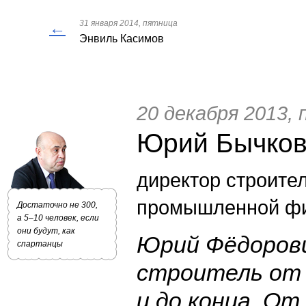
←
31 января 2014, пятница
Энвиль Касимов
20 декабря 2013,
Юрий Бычко
директор строите
промышленной ф
Достаточно не 300,
а 5–10 человек, если
они будут, как
Юрий Фёдоров
спартанцы
строитель от 
и до конца. От